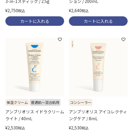
3-in-1スティック / 2.5g
ション / 200mL
¥
2,750
¥
2,640
税込
税込
カートに入れる
カートに入れる
保湿クリーム
普通肌～混合肌用
コンシーラー
アンブリオリス イドラクリーム
アンブリオリス アイコレクティ
ライト / 40mL
ングケア / 8mL
¥
2,530
¥
2,530
税込
税込