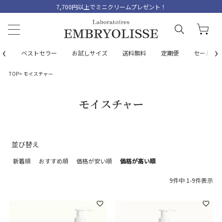
7,700円以上でミニクリームプレゼント！
‹
›
ベストセラー
お試しサイズ
送料無料
定期便
セール
TOP
モイスチャー
モイスチャー
並び替え
新着順
おすすめ順
価格が安い順
価格が高い順
9
件中
1
-
9
件表示