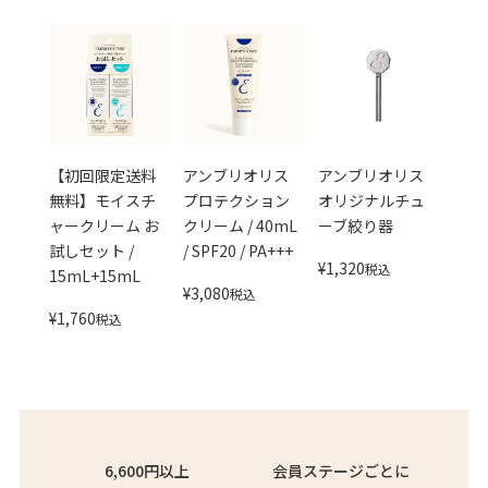
【初回限定送料
アンブリオリス
アンブリオリス
無料】モイスチ
プロテクション
オリジナルチュ
ャークリーム お
クリーム / 40mL
ーブ絞り器
試しセット /
/ SPF20 / PA+++
¥
1,320
税込
15mL+15mL
¥
3,080
税込
¥
1,760
税込
6,600円以上
会員ステージごとに