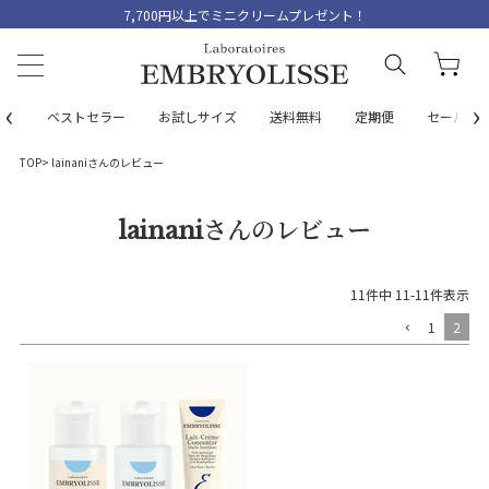
7,700円以上でミニクリームプレゼント！
‹
›
ベストセラー
お試しサイズ
送料無料
定期便
セール
TOP
lainaniさんのレビュー
lainaniさんのレビュー
11
件中
11
-
11
件表示
1
2