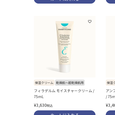
保湿クリーム
乾燥肌～超乾燥肌用
保湿
フィラデルム モイスチャークリーム /
アン
75mL
/ 75
¥
3,630
¥
3,4
税込