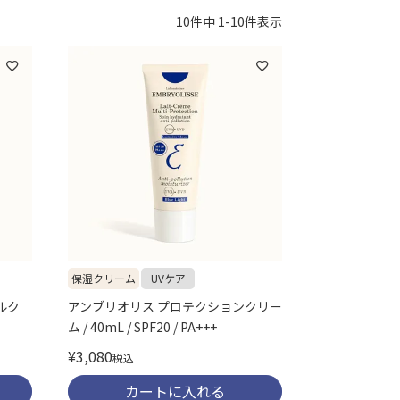
10
件中
1
-
10
件表示
保湿クリーム
UVケア
ルク
アンブリオリス プロテクションクリー
ム / 40mL / SPF20 / PA+++
¥
3,080
税込
カートに入れる