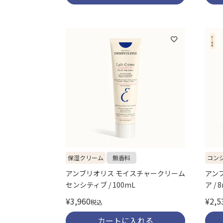
保湿クリーム
無香料
コン
アンブリオリス モイスチャークリーム
アン
センシティブ / 100mL
ア / 
¥
3,960
¥
2,5
税込
カートに入れる