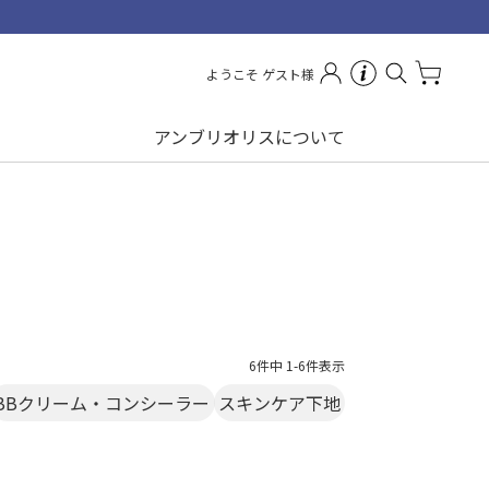
ようこそ ゲスト様
アンブリオリスについて
6
件中
1
-
6
件表示
BBクリーム・コンシーラー
スキンケア下地