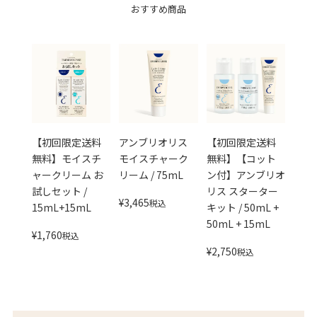
おすすめ商品
【初回限定送料
アンブリオリス
【初回限定送料
無料】モイスチ
モイスチャーク
無料】【コット
ャークリーム お
リーム / 75mL
ン付】アンブリオ
試しセット /
リス スターター
¥
3,465
税込
15mL+15mL
キット / 50mL +
50mL + 15mL
¥
1,760
税込
¥
2,750
税込