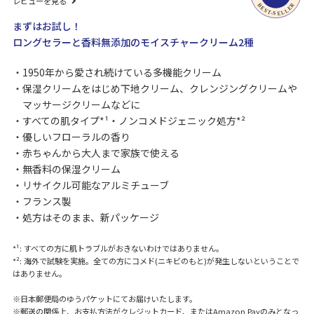
レビューを見る
まずはお試し！
ロングセラーと香料無添加のモイスチャークリーム2種
1950年から愛され続けている多機能クリーム
保湿クリームをはじめ下地クリーム、クレンジングクリームや
マッサージクリームなどに
すべての肌タイプ*¹・ノンコメドジェニック処方*²
優しいフローラルの香り
赤ちゃんから大人まで家族で使える
無香料の保湿クリーム
リサイクル可能なアルミチューブ
フランス製
処方はそのまま、新パッケージ
*¹: すべての方に肌トラブルがおきないわけではありません。
*²: 海外で試験を実施。全ての方にコメド(ニキビのもと)が発生しないということで
はありません。
※日本郵便局のゆうパケットにてお届けいたします。
※郵送の関係上、お支払方法がクレジットカード、またはAmazon Payのみとなっ