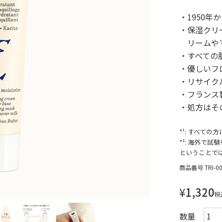
1950
保湿クリ
リームや
すべての
優しいフ
リサイク
フランス
処方はそ
*¹: すべて
*²: 海外で
ということで
商品番号
TRI-00
¥
1,320
税