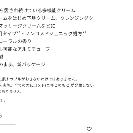
年から愛され続けている多機能クリーム
ームをはじめ下地クリーム、クレンジングク
マッサージクリームなどに
肌タイプ*¹・ノンコメドジェニック処方*²
ローラルの香り
ル可能なアルミチューブ
製
のまま、新パッケージ
の方に肌トラブルがおきないわけではありません。
試験を実施。全ての方にコメド(ニキビのもと)が発生しない
はありません。
2-s
込