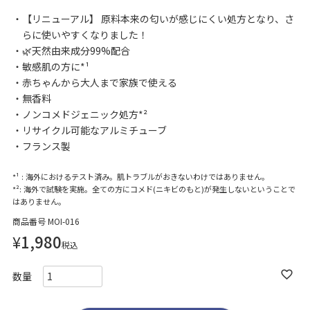
【リニューアル】 原料本来の匂いが感じにくい処方となり、さ
らに使いやすくなりました！
🌿天然由来成分99%配合
敏感肌の方に*¹
赤ちゃんから大人まで家族で使える
無香料
ノンコメドジェニック処方*²
リサイクル可能なアルミチューブ
フランス製
*¹ : 海外におけるテスト済み。肌トラブルがおきないわけではありません。
*²: 海外で試験を実施。全ての方にコメド(ニキビのもと)が発生しないということで
はありません。
商品番号
MOI-016
¥
1,980
税込