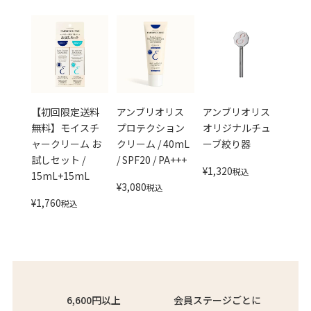
【初回限定送料
アンブリオリス
アンブリオリス
無料】モイスチ
プロテクション
オリジナルチュ
ャークリーム お
クリーム / 40mL
ーブ絞り器
試しセット /
/ SPF20 / PA+++
¥
1,320
税込
15mL+15mL
¥
3,080
税込
¥
1,760
税込
6,600円以上
会員ステージごとに