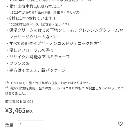
累計出荷本数1,000万本以上*
*: 2019年からの累計出荷本数（全世界・全サイズ）
8秒に1本*売れています！
*：2023年出荷ベース（全世界・全サイズ）
保湿クリームをはじめ下地クリーム、クレンジングクリームや
マッサージクリームなどに
すべての肌タイプ*¹・ノンコメドジェニック処方*²
優しいフローラルの香り
リサイクル可能なアルミチューブ
フランス製
処方はそのまま、新パッケージ
*¹: すべての方に肌トラブルがおきないわけではありません。
*²: 海外で試験を実施。全ての方にコメド(ニキビのもと)が発生しないということで
はありません。
商品番号
MOI-001
¥
3,465
税込