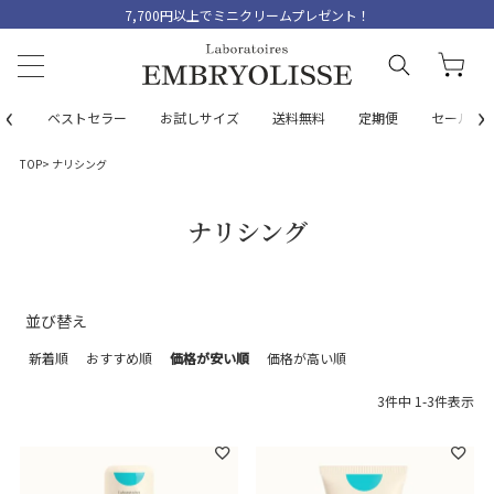
7,700円以上でミニクリームプレゼント！
‹
›
ベストセラー
お試しサイズ
送料無料
定期便
セール
TOP
ナリシング
ナリシング
並び替え
新着順
おすすめ順
価格が安い順
価格が高い順
3
件中
1
-
3
件表示