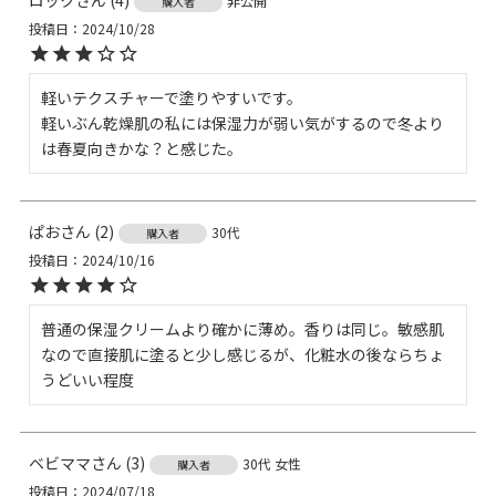
ロック
4
非公開
購入者
投稿日
2024/10/28
軽いテクスチャーで塗りやすいです。

軽いぶん乾燥肌の私には保湿力が弱い気がするので冬より
は春夏向きかな？と感じた。
ぱお
2
30代
購入者
投稿日
2024/10/16
普通の保湿クリームより確かに薄め。香りは同じ。敏感肌
なので直接肌に塗ると少し感じるが、化粧水の後ならちょ
うどいい程度
ベビママ
3
30代
女性
購入者
投稿日
2024/07/18