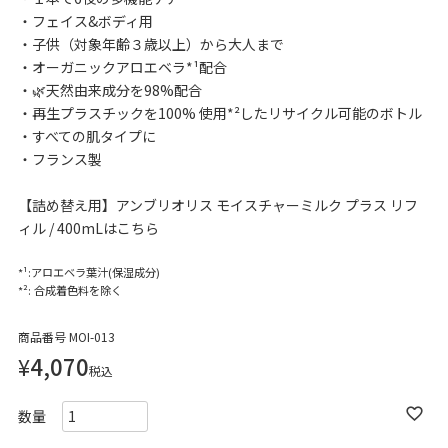
フェイス&ボディ用
子供（対象年齢３歳以上）から大人まで
オーガニックアロエベラ*¹配合
🌿天然由来成分を98%配合
再生プラスチックを100% 使用*²したリサイクル可能のボトル
すべての肌タイプに
フランス製
【詰め替え用】アンブリオリス モイスチャーミルク プラス リフ
ィル / 400mLはこちら
*¹:アロエベラ葉汁(保湿成分)
*²: 合成着色料を除く
商品番号
MOI-013
¥
4,070
税込