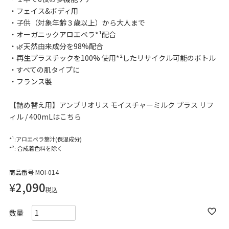
フェイス&ボディ用
子供（対象年齢３歳以上）から大人まで
オーガニックアロエベラ*¹配合
🌿天然由来成分を98%配合
再生プラスチックを100% 使用*²したリサイクル可能のボトル
すべての肌タイプに
フランス製
【詰め替え用】アンブリオリス モイスチャーミルク プラス リフ
ィル / 400mLはこちら
*¹:アロエベラ葉汁(保湿成分)
*²: 合成着色料を除く
商品番号
MOI-014
¥
2,090
税込