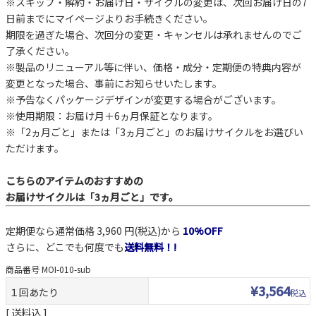
※スキップ・解約・お届け日・サイクルの変更は、次回お届け日の7
日前までにマイページよりお手続きください。
期限を過ぎた場合、次回分の変更・キャンセルは承れませんのでご
了承ください。
※製品のリニューアル等に伴い、価格・成分・定期便の特典内容が
変更となった場合、事前にお知らせいたします。
※予告なくパッケージデザインが変更する場合がございます。
※使用期限：お届け月＋6ヵ月保証となります。
※「2ヵ月ごと」または「3ヵ月ごと」のお届けサイクルをお選びい
ただけます。
こちらのアイテムのおすすめの
お届けサイクルは「3ヵ月ごと」です。
定期便なら通常価格 3,960 円(税込)から
10%OFF
さらに、どこでも何度でも
送料無料！!
商品番号
MOI-010-sub
¥
3,564
１回あたり
税込
送料込