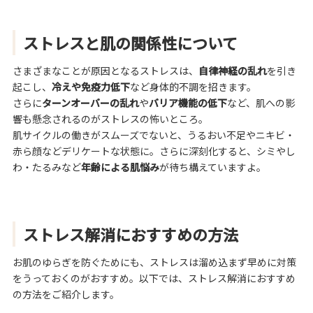
ストレスと肌の関係性について
さまざまなことが原因となるストレスは、
自律神経の乱れ
を引き
起こし、
冷えや免疫力低下
など身体的不調を招きます。
さらに
ターンオーバーの乱れ
や
バリア機能の低下
など、肌への影
響も懸念されるのがストレスの怖いところ。
肌サイクルの働きがスムーズでないと、うるおい不足やニキビ・
赤ら顔などデリケートな状態に。さらに深刻化すると、シミやし
わ・たるみなど
年齢による肌悩み
が待ち構えていますよ。
ストレス解消におすすめの方法
お肌のゆらぎを防ぐためにも、ストレスは溜め込まず早めに対策
をうっておくのがおすすめ。以下では、ストレス解消におすすめ
の方法をご紹介します。