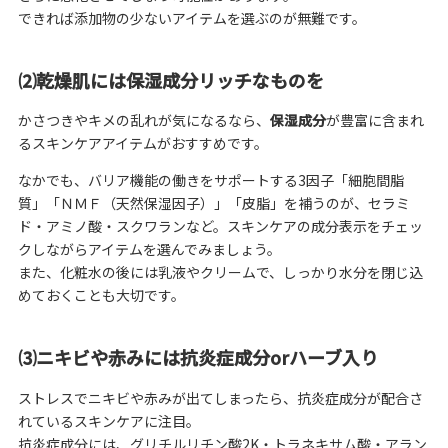
できれば添加物の少ないアイテムを選ぶのが無難です。
⑵乾燥肌には保湿成分リッチなものを
かさつきやキメの乱れが気になるなら、
保湿成分
が豊富に含まれ
るスキンケアアイテムがおすすめです。
なかでも、バリア機能の働きをサポートする3因子「細胞間脂
質」「ＮＭＦ（天然保湿因子）」「皮脂」を補うのが、セラミ
ド・アミノ酸・スクワランなど。スキンケアの成分表示をチェッ
クしながらアイテムを選んでみましょう。
また、化粧水の後には乳液やクリームで、しっかり水分を閉じ込
めておくことも大切です。
⑶ニキビや赤みには抗炎症成分orハーブ入り
ストレスでニキビや赤みが出てしまったら、抗炎症成分が配合さ
れているスキンケアに注目。
抗炎症成分には、グリチルリチン酸2K・トラネキサム酸・アラン