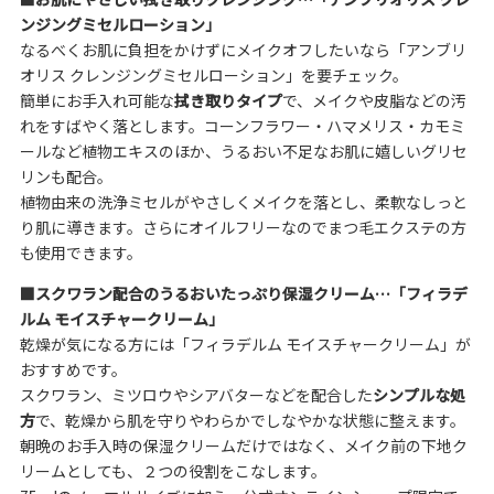
ンジングミセルローション
」
なるべくお肌に負担をかけずにメイクオフしたいなら「アンブリ
オリス クレンジングミセルローション」を要チェック。
簡単にお手入れ可能な
拭き取りタイプ
で、メイクや皮脂などの汚
れをすばやく落とします。コーンフラワー・ハマメリス・カモミ
ールなど植物エキスのほか、うるおい不足なお肌に嬉しいグリセ
リンも配合。
植物由来の洗浄ミセルがやさしくメイクを落とし、柔軟なしっと
り肌に導きます。さらにオイルフリーなのでまつ毛エクステの方
も使用できます。
■
スクワラン配合のうるおいたっぷり保湿クリーム…「
フィラデ
ルム モイスチャークリーム
」
乾燥が気になる方には「フィラデルム モイスチャークリーム」が
おすすめです。
スクワラン、ミツロウやシアバターなどを配合した
シンプルな処
方
で、乾燥から肌を守りやわらかでしなやかな状態に整えます。
朝晩のお手入時の保湿クリームだけではなく、メイク前の下地ク
リームとしても、２つの役割をこなします。