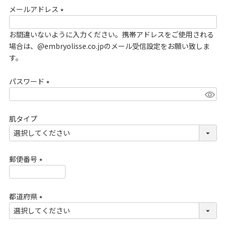
メールアドレス
須
)
(
お間違いないように入力ください。携帯アドレスをご使用される
必
場合は、@embryolisse.co.jpのメール受信設定をお願い致しま
須
す。
)
パスワード
(
必
肌タイプ
須
)
郵便番号
(
必
都道府県
須
)
(
必