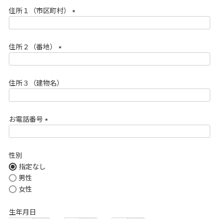
須
住所１（市区町村）
)
(
必
住所２（番地）
須
)
(
必
住所３（建物名）
須
)
お電話番号
(
必
性別
須
指定なし
)
男性
女性
生年月日