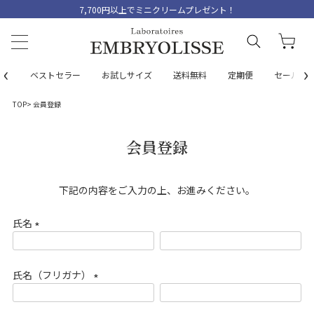
7,700円以上でミニクリームプレゼント！
‹
›
ベストセラー
お試しサイズ
送料無料
定期便
セール
TOP
会員登録
会員登録
下記の内容をご入力の上、お進みください。
氏名
(
必
氏名（フリガナ）
須
)
(
必