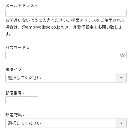
メールアドレス
須
)
(
お間違いないように入力ください。携帯アドレスをご使用される
必
場合は、@embryolisse.co.jpのメール受信設定をお願い致しま
須
す。
)
パスワード
(
必
肌タイプ
須
)
郵便番号
(
必
都道府県
須
)
(
必