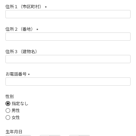
須
住所１（市区町村）
)
(
必
住所２（番地）
須
)
(
必
住所３（建物名）
須
)
お電話番号
(
必
性別
須
指定なし
)
男性
女性
生年月日