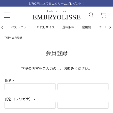
7,700円以上でミニクリームプレゼント！
‹
›
ベストセラー
お試しサイズ
送料無料
定期便
セール
TOP
会員登録
会員登録
下記の内容をご入力の上、お進みください。
氏名
(
必
氏名（フリガナ）
須
)
(
必