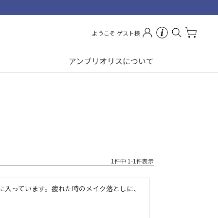
よくあるご質問
ようこそ ゲスト様
お問い合わせ
アンブリオリスについて
1
件中
1
-
1
件表示
に入っています。疲れた時のメイク落としに、
。