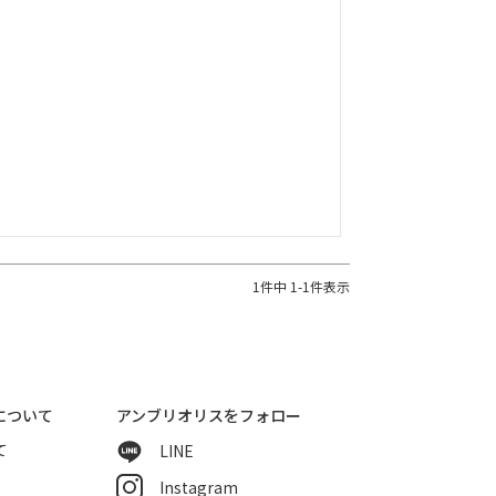
1
件中
1
-
1
件表示
について
アンブリオリスをフォロー
て
LINE
Instagram