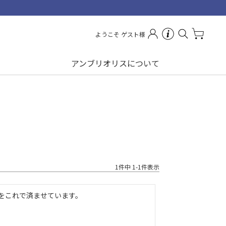
お問い合わせ
ようこそ ゲスト様
アンブリオリスについて
1
件中
1
-
1
件表示
をこれで済ませています。