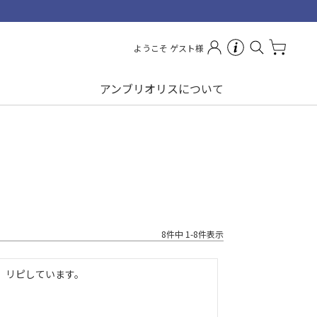
ようこそ ゲスト様
アンブリオリスについて
8
件中
1
-
8
件表示
。リピしています。