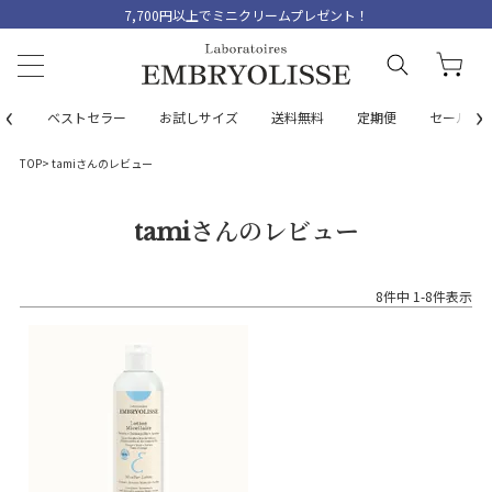
7,700円以上でミニクリームプレゼント！
‹
›
ベストセラー
お試しサイズ
送料無料
定期便
セール
TOP
tamiさんのレビュー
tamiさんのレビュー
8
件中
1
-
8
件表示