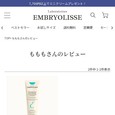
7,700円以上でミニクリームプレゼント！
‹
›
ベストセラー
お試しサイズ
送料無料
定期便
セール
TOP
もももさんのレビュー
もももさんのレビュー
2
件中
1
-
2
件表示