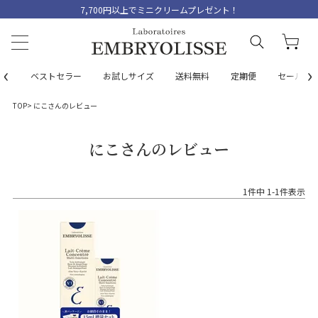
7,700円以上でミニクリームプレゼント！
‹
›
ベストセラー
お試しサイズ
送料無料
定期便
セール
TOP
にこさんのレビュー
にこさんのレビュー
1
件中
1
-
1
件表示