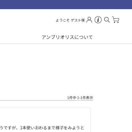
よくあるご質問
ようこそ ゲスト様
お問い合わせ
アンブリオリスについて
1
件中
1
-
1
件表示
うですが、1本使いおわるまで様子をみようと