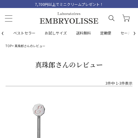
7,700円以上でミニクリームプレゼント！
‹
›
ベストセラー
お試しサイズ
送料無料
定期便
セール
TOP
真珠郎さんのレビュー
真珠郎さんのレビュー
3
件中
1
-
3
件表示