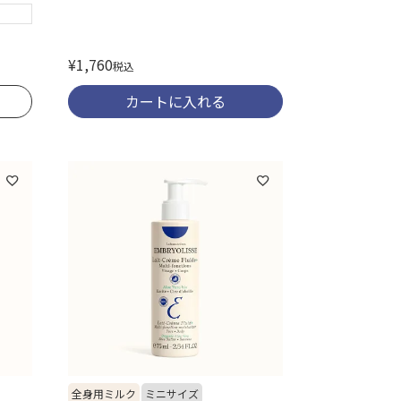
¥
1,760
税込
カートに入れる
全身用ミルク
ミニサイズ