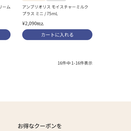
リーム
アンブリオリス モイスチャーミルク
プラス ミニ / 75mL
¥
2,090
税込
カートに入れる
16
件中
1
-
16
件表示
お得なクーポンを