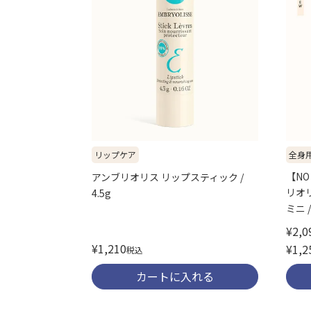
全身
リップケア
【NO
アンブリオリス リップスティック /
リオ
4.5g
ミニ /
¥
2,0
¥
1,210
¥
1,2
税込
カートに入れる