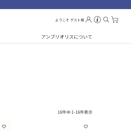
ようこそ ゲスト様
アンブリオリスについて
16
件中
1
-
16
件表示