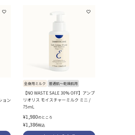
全身用ミルク
普通肌～乾燥肌用
【NO WASTE SALE 30% OFF】アンブ
リオリス モイスチャーミルク ミニ /
ション
75mL
¥
1,980
のところ
¥
1,386
税込