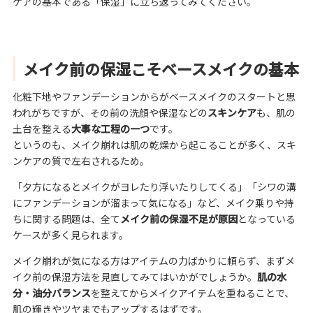
ケアの基本である「保湿」に立ち返ってみてください。
メイク前の保湿こそベースメイクの基本
化粧下地やファンデーションからがベースメイクのスタートと思
われがちですが、その前の洗顔や保湿などの
スキンケア
も、肌の
土台を整える
大事な工程の一つ
です。
というのも、メイク崩れは肌の乾燥から起こることが多く、スキ
ンケアの質で左右されるため。
「夕方になるとメイクがヨレたり浮いたりしてくる」「シワの溝
にファンデーションが溜まって気になる」など、メイク乗りや持
ちに関する問題は、全て
メイク前の保湿不足が原因
となっている
ケースが多く見られます。
メイク崩れが気になる方はアイテムの力ばかりに頼らず、まずメ
イク前の保湿方法を見直してみてはいかがでしょうか。
肌の水
分・油分バランス
を整えてからメイクアイテムを重ねることで、
肌の輝きやツヤまでもアップするはずです。