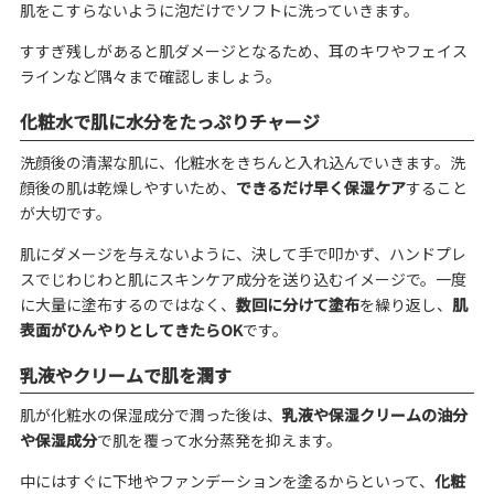
肌をこすらないように泡だけでソフトに洗っていきます。
すすぎ残しがあると肌ダメージとなるため、耳のキワやフェイス
ラインなど隅々まで確認しましょう。
化粧水で肌に水分をたっぷりチャージ
洗顔後の清潔な肌に、化粧水をきちんと入れ込んでいきます。洗
顔後の肌は乾燥しやすいため、
できるだけ早く保湿ケア
すること
が大切です。
肌にダメージを与えないように、決して手で叩かず、ハンドプレ
スでじわじわと肌にスキンケア成分を送り込むイメージで。一度
に大量に塗布するのではなく、
数回に分けて塗布
を繰り返し、
肌
表面がひんやりとしてきたらOK
です。
乳液やクリームで肌を潤す
肌が化粧水の保湿成分で潤った後は、
乳液や保湿クリームの油分
や保湿成分
で肌を覆って水分蒸発を抑えます。
中にはすぐに下地やファンデーションを塗るからといって、
化粧