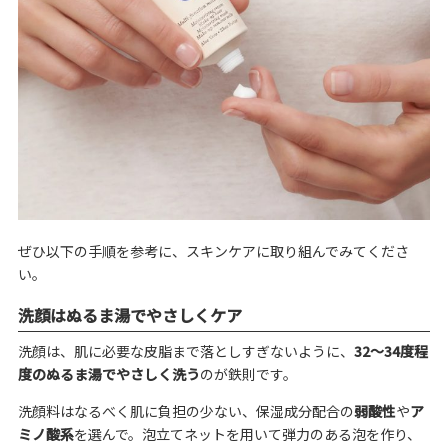
ぜひ以下の手順を参考に、スキンケアに取り組んでみてくださ
い。
洗顔はぬるま湯でやさしくケア
洗顔は、肌に必要な皮脂まで落としすぎないように、
32～34度程
度のぬるま湯でやさしく洗う
のが鉄則です。
洗顔料はなるべく肌に負担の少ない、保湿成分配合の
弱酸性
や
ア
ミノ酸系
を選んで。泡立てネットを用いて弾力のある泡を作り、