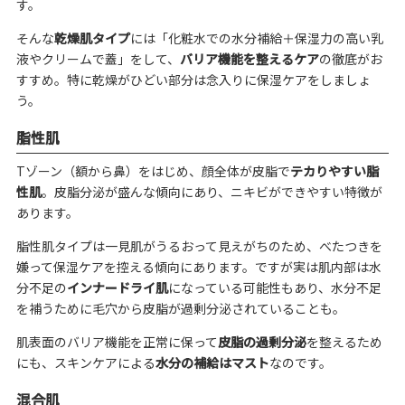
す。
そんな
乾燥肌タイプ
には「化粧水での水分補給＋保湿力の高い乳
液やクリームで蓋」をして、
バリア機能を整えるケア
の徹底がお
すすめ。特に乾燥がひどい部分は念入りに保湿ケアをしましょ
う。
脂性肌
Tゾーン（額から鼻）をはじめ、顔全体が皮脂で
テカりやすい脂
性肌
。皮脂分泌が盛んな傾向にあり、ニキビができやすい特徴が
あります。
脂性肌タイプは一見肌がうるおって見えがちのため、べたつきを
嫌って保湿ケアを控える傾向にあります。ですが実は肌内部は水
分不足の
インナードライ肌
になっている可能性もあり、水分不足
を補うために毛穴から皮脂が過剰分泌されていることも。
肌表面のバリア機能を正常に保って
皮脂の過剰分泌
を整えるため
にも、スキンケアによる
水分の補給はマスト
なのです。
混合肌