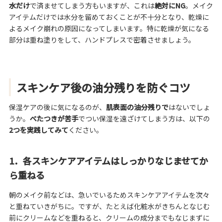
水だけ
で済ませてしまう方もいますが、これは
絶対にNG
。メイク
アイテムだけでは水分を留めておくことが不十分となり、乾燥に
よるメイク崩れの原因になってしまいます。特に乾燥が気になる
部分は重ね塗りをして、ハンドプレスで密着させましょう。
スキンケア後の油分残りを防ぐコツ
保湿ケアの後に気になるのが、
肌表面の油分残りで
はないでしょ
うか。
べたつきが苦手
でつい保湿を遠ざけてしまう方は、以下の
2つを実践してみて
ください。
1．各スキンケアアイテムはしっかりなじませてか
ら重ねる
朝のメイク前などは、急いでいるためスキンケアアイテムを次々
と重ねていきがちに。ですが、たとえば化粧水がきちんとなじむ
前にクリームなどを重ねると、クリームの成分までもなじまずに